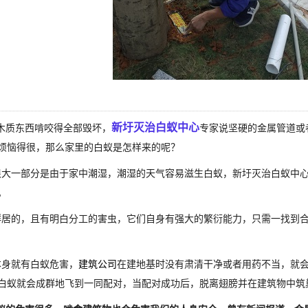
新圩灭治白蚁中心
木质东西啃咬得全部毁坏，
专家说坚硬的金属管道或
烦恼得很，那么家里的白蚁是怎样来的呢？
大一部分是由于家中潮湿，潮湿的天气容易滋生白蚁，新圩灭治白蚁中心
。
居的，且有明白分工的害虫，它们自身有强大的繁衍能力，只需一找到
身就有白蚁危害，
建筑公司
在建地基时没有肃清干净或者用药不当，就会
白蚁就会成群地飞到一同配对，当配对成功后，脱离翅膀并在建筑物中筑