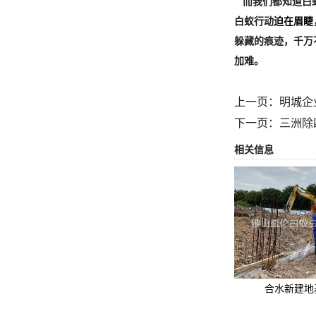
而我们都知道白
白蚁行动
迫在眉睫
躲藏的痕迹，千万
加难。
上一页：
明城企
下一页：
三洲除
相关信息
合水新建地