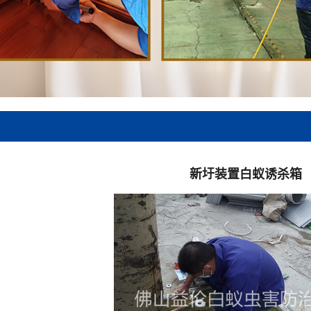
新圩装置白蚁诱杀箱