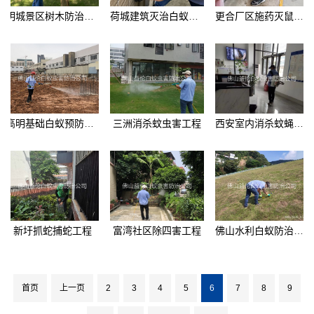
明城景区树木防治白蚁工程
荷城建筑灭治白蚁工程
更合厂区施药灭鼠工程
高明基础白蚁预防工程
三洲消杀蚊虫害工程
西安室内消杀蚊蝇工程
新圩抓蛇捕蛇工程
富湾社区除四害工程
佛山水利白蚁防治工程
首页
上一页
2
3
4
5
6
7
8
9