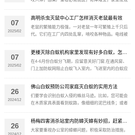
吸血臭虫，应该怎样消灭它们？荷城虫害防控公司带
您认识臭虫并防治臭虫。
高明杀虫灭鼠中心工厂怎样消灭老鼠最有效
07
老鼠的繁殖能力极强，一对老鼠一年可繁殖上千只后
2025/02
代。它们在工厂内四处乱窜，啃咬各种物品。电线被
老鼠咬坏可能引发火灾，设备被破坏则会影响生产进
度。此外，老鼠还会携带各种病菌，污染食品和原材
更楼灭除白蚁机构家里发现有好多白蚁，怎么办？
07
料，对员工的健康构成威胁。
在4-6月份白蚁分飞期，应留意关好门窗,在通风窗、
2025/02
门上加防蚁网阻止白蚁飞入室内，飞进室内的白蚁应
及时灭杀；分飞期的带翅蚁有趋光性，因此，在4-6月
份的傍晚时分，应尽量减少开灯。
佛山白蚁预防公司家庭灭白蚁的实用方法
26
们要学会识别白蚁入侵的蛛丝马迹。比如，您可能会
2024/12
在木质家具表面看到蚁路，像细细的泥巴线条；或者
发现木材有被蛀蚀的小孔，轻轻一敲，里面是空的。
杨梅四害消杀站室内防蟑灭蟑有妙招，赶紧学起来
26
大家要重视办公室的蟑螂问题，积极采取防治措施，
2024/12