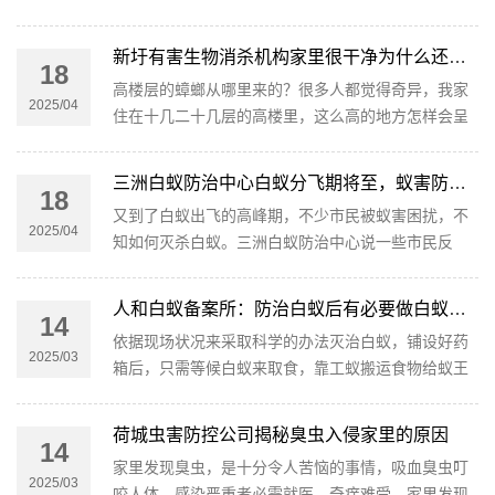
等，吸引苍蝇进入从而达到捕杀的目的。
新圩有害生物消杀机构家里很干净为什么还会有蟑螂
18
高楼层的蟑螂从哪里来的？很多人都觉得奇异，我家
2025/04
住在十几二十几层的高楼里，这么高的地方怎样会呈
现蟑螂呢？蟑螂是怎样上来的呢？下面和新圩有害生
物消杀机构一同来看看吧。
三洲白蚁防治中心白蚁分飞期将至，蚁害防治正当时！
18
又到了白蚁出飞的高峰期，不少市民被蚁害困扰，不
2025/04
知如何灭杀白蚁。三洲白蚁防治中心说一些市民反
映：如果在居家生活中发现白蚁，条件反射会使用杀
虫剂来扑杀。
人和白蚁备案所：防治白蚁后有必要做白蚁复查维护吗？
14
依据现场状况来采取科学的办法灭治白蚁，铺设好药
2025/03
箱后，只需等候白蚁来取食，靠工蚁搬运食物给蚁王
蚁后食用，常常需要一个多月才可以彻底把白蚁杀
死。
荷城虫害防控公司揭秘臭虫入侵家里的原因
14
家里发现臭虫，是十分令人苦恼的事情，吸血臭虫叮
2025/03
咬人体，感染严重者必需就医，奇痒难受，家里发现