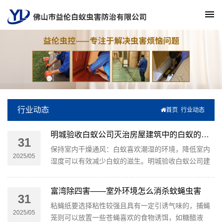
行业动态
首页
行业动态
明城验收白蚁公司灭治房屋建筑中的白蚁的方法
31
保持室内干燥通风：白蚁喜欢潮湿的环境，降低室内
2025/05
湿度可以有效减少白蚁的滋生。明城验收白蚁公司建
议可以使用除湿机、保持良好的通风等方法。
富湾除四害——室外环境怎么消杀蚊蝇虫害
31
粘蝇纸要选择粘性较强且具有一定引诱气味的，捕蝇
2025/05
笼则可以放置一些苍蝇喜欢的食物诱饵，如糖醋液