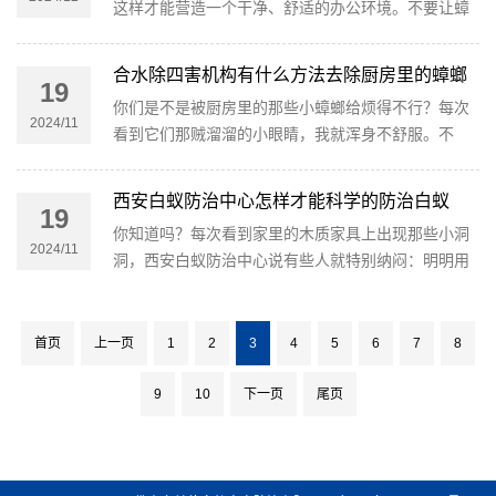
这样才能营造一个干净、舒适的办公环境。不要让蟑
螂影响我们的工作心情和效率。让我们行动起来，和
蟑螂说再见！
合水除四害机构有什么方法去除厨房里的蟑螂
19
你们是不是被厨房里的那些小蟑螂给烦得不行？每次
2024/11
看到它们那贼溜溜的小眼睛，我就浑身不舒服。不
过，别担心，合水除四害机构今天就来给大家分享几
个超实用的灭蟑螂小妙招。
西安白蚁防治中心怎样才能科学的防治白蚁
19
你知道吗？每次看到家里的木质家具上出现那些小洞
2024/11
洞，西安白蚁防治中心说有些人就特别纳闷：明明用
了白蚁药，怎么白蚁还是层出不穷呢？被这个问题困
扰好久。
首页
上一页
1
2
3
4
5
6
7
8
9
10
下一页
尾页